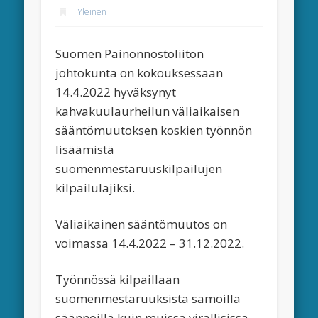
Yleinen
Suomen Painonnostoliiton
johtokunta on kokouksessaan
14.4.2022 hyväksynyt
kahvakuulaurheilun väliaikaisen
sääntömuutoksen koskien työnnön
lisäämistä
suomenmestaruuskilpailujen
kilpailulajiksi.
Väliaikainen sääntömuutos on
voimassa 14.4.2022 – 31.12.2022.
Työnnössä kilpaillaan
suomenmestaruuksista samoilla
säännöillä kuin muissa virallisissa