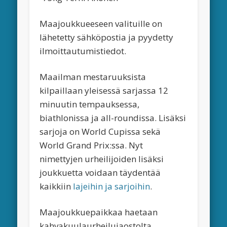
Maajoukkueeseen valituille on
lähetetty sähköpostia ja pyydetty
ilmoittautumistiedot.
Maailman mestaruuksista
kilpaillaan yleisessä sarjassa 12
minuutin tempauksessa,
biathlonissa ja all-roundissa. Lisäksi
sarjoja on World Cupissa sekä
World Grand Prix:ssa. Nyt
nimettyjen urheilijoiden lisäksi
joukkuetta voidaan täydentää
kaikkiin
lajeihin ja sarjoihin
.
Maajoukkuepaikkaa haetaan
kahvakuulaurheilujaostolta